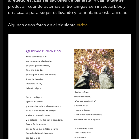
producen cuando estamos entre amigos son insustituibles y
un acicate para seguir cultivando y fomentando esta amistad.
Algunas otras fotos en el siguiente
vídeo